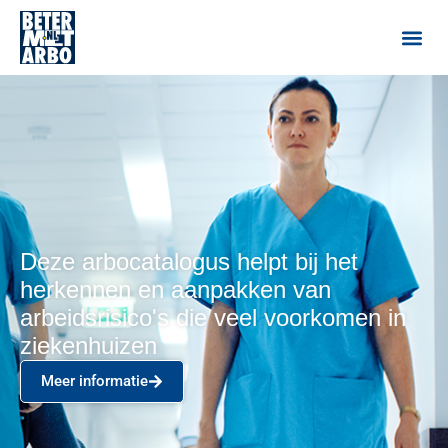
Deze arbocatalogus helpt bij het
herkennen en aanpakken van
arbeidsrisico's die veel voorkomen in
ziekenhuizen
Meer informatie